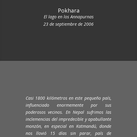
Pokhara
El lago en los Annapurnas
23 de septiembre de 2006
Casi 1800 kilómetros en este pequeño país,
influenciado enormemente por sus
poderosos vecinos. En Nepal sufrimos las
inclemencias del impredecible y apabullante
monzón, en especial en Katmandú, donde
nos llovió 15 días sin parar, país de