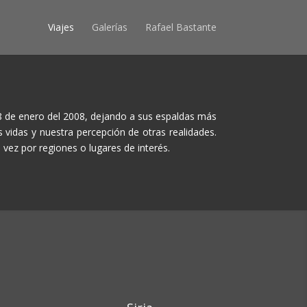
Viajes
Galerías
Rafael Bastante
18 de enero del 2008, dejando a sus espaldas más
 vidas y nuestra percepción de otras realidades.
 vez por regiones o lugares de interés.