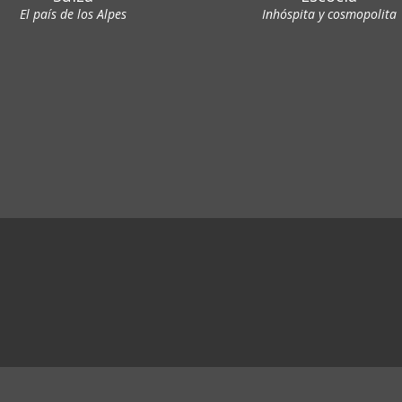
El país de los Alpes
Inhóspita y cosmopolita