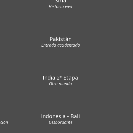
Siria
Historia viva
Pakistán
Entrada accidentada
India 2ª Etapa
Otro mundo
Indonesia - Bali
ición
Desbordante