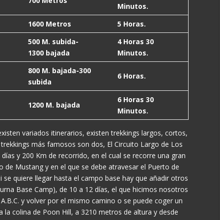
700 Metros
Minutos.
1600 Metros
5 Horas.
500 M. subida-
4 Horas 30
1300 bajada
Minutos.
800 M. bajada-300
6 Horas.
subida
6 Horas 30
1200 M. bajada
Minutos.
sten variados itinerarios, existen trekkings largos, cortos,
los trekkings más famosos son dos, El Circuito Largo de Los
ías y 200 Km de recorrido, en el cual se recorre una gran
rio de Mustang y en el que se debe atravesar el Puerto de
 se quiere llegar hasta el campo base hay que añadir otros
apurna Base Camp), de 10 a 12 días, el que hicimos nosotros
l A.B.C. y volver por el mismo camino o se puede coger un
a la colina de Poon Hill, a 3210 metros de altura y desde