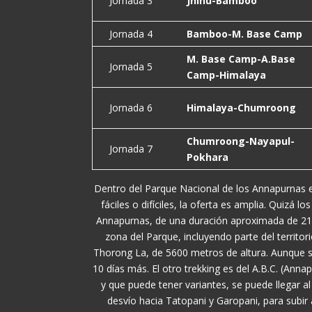
Jornada 3
Jhinu-Bamboo
Jornada 4
Bamboo-M. Base Camp
M. Base Camp-A.Base
Jornada 5
Camp-Himalaya
Jornada 6
Himalaya-Chumroong
Chumroong-Nayapul-
Jornada 7
Pokhara
Dentro del Parque Nacional de los Annapurnas exi
fáciles o difíciles, la oferta es amplia. Quizá 
Annapurnas, de una duración aproximada de 21 d
zona del Parque, incluyendo parte del territo
Thorong La, de 5600 metros de altura. Aunque si
10 días más. El otro trekking es del A.B.C. (Ann
y que puede tener variantes, se puede llegar a
desvío hacia Tatopani y Garopani, para subir 