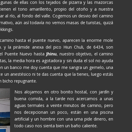
gunas de ellas con los tejados de pizarra y las mazorcas
ienen el tono amarillento, propio del otoño y a nuestra
r al río, al fondo del valle. Cogemos un desvio del camino
lternativo, aún así todavía no vemos masas de turistas, quizá
ekkings.
 camino hasta el puente nuevo, aparecen la enorme mole
 y la pirámide anexa del pico Hiun Chuli, de 6434, son
 el Puente Nuevo hasta
Jhinu
, nuestro objetivo, el camino
tas, la media hora es agotadora y sin duda el sol no ayuda
r en un banco me doy cuenta que me sangra un gemelo, una
e un anestésico ni te das cuenta que la tienes, luego estás
n bicho repugnante.
Nos alojamos en otro bonito hostal, con jardín y
buena comida, a la tarde nos acercamos a unas
aguas termales a veinte minutos de camino, pero
nos decepcionan un poco, están en una piscina
artificial y un hombre con una urna pide dinero, en
todo caso nos sienta bien un baño caliente.