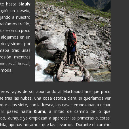
nte hasta
Siauly
ogió un desvío,
ejando a nuestro
habíamos traído,
 pusieron un poco
s alojamos en un
 río y vimos por
maba tras unas
esión mientras
oneses al hostal,
cómoda.
imeros rayos de sol apuntando al Machapuchare que poco
se tras las nubes, una cosa estaba clara, si queríamos ver
 a las siete, con la fresca, las casas empezaban a echar
. El paseo hasta
Kiumi
, a mitad de camino de lo que
o, aunque ya empiezan a aparecer las primeras cuestas.
chila, apenas notamos que las llevamos. Durante el camino