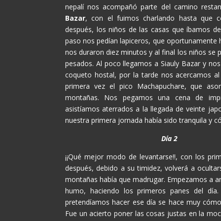
nepalí nos acompañó parte del camino resta
Bazar
, con el fuimos charlando hasta que c
después, los niños de las casas que íbamos d
paso nos pedían lapiceros, que oportunamente 
nos duraron diez minutos y al final los niños se
pesados. Al poco llegamos a Siauly Bazar y no
coqueto hostal, por la tarde nos acercamos al
primera vez el pico Machapuchare, que aso
montañas. Nos pegamos una cena de impr
asistíamos aterrados a la llegada de veinte jap
nuestra primera jornada había sido tranquila y 
Día 2
¡¡Qué mejor modo de levantarse!!, con los pr
después, debido a su timidez, volverá a ocultar
montañas había que madrugar. Empezamos a andar
humo, haciendo los primeros panes del día
pretendíamos hacer ese día se hace muy cómod
Fue un acierto poner las cosas justas en la mo