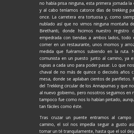
no había prisa ninguna, esta primera jornada l
y al cabo teníamos catorce días de trekking p
once. La carretera era tortuosa y, como siemp
nublado así que no vimos ninguna montaña d
Birethanti, donde hicimos nuestro registro
empedrada con tiendas a ambos lados, todo el
comer en un restaurante, unos momos y arroz,
medida que fuéramos subiendo en la ruta.
comunista en un puesto junto al camino, ya 
rupias a cada uno para poder pasar. Lo que nos
chaval de no más de quince o dieciséis años 
mesa, donde se apilaban cientos de panfletos. N
del Trekking circular de los Annapurnas y que no
al nuevo gobierno, pero nosotros seguimos en nue
tampoco fue como nos lo habían pintado, aunq
tan fáciles como éste.
Tras cruzar un puente entramos al campo p
camino, el sol nos impedía seguir a gusto as
tomar un té tranquilamente, hasta que el sol de