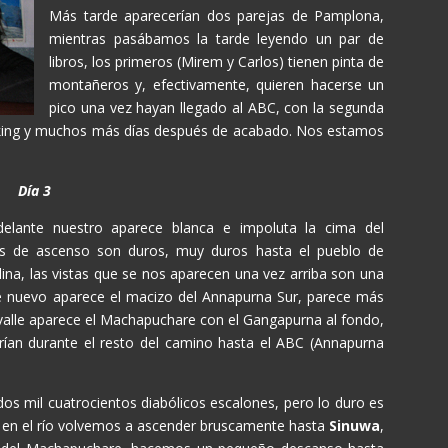
Más tarde aparecerían dos parejas de Pamplona,
mientras pasábamos la tarde leyendo un par de
libros, los primeros (Mirem y Carlos) tienen pinta de
montañeros y, efectivamente, quieren hacerse un
pico una vez hayan llegado al ABC, con la segunda
ekking y muchos más días después de acabado. Nos estamos
Día 3
elante nuestro aparece blanca e impoluta la cima del
os de ascenso son duros, muy duros hasta el pueblo de
lina, las vistas que se nos aparecen una vez arriba son una
e nuevo aparece el macizo del Annapurna Sur, parece más
l valle aparece el Machapuchare con el Gangapurna al fondo,
an durante el resto del camino hasta el ABC (Annapurna
dos mil cuatrocientos diabólicos escalones, pero lo duro es
 en el río volvemos a ascender bruscamente hasta
Sinuwa
,