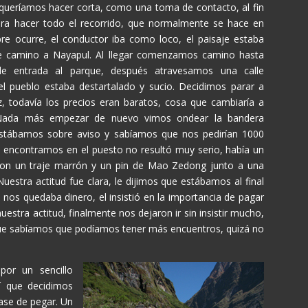
a queríamos hacer corta, como una toma de contacto, al fin
ara hacer todo el recorrido, que normalmente se hace en
re ocurre, el conductor iba como loco, el paisaje estaba
e camino a Nayapul. Al llegar comenzamos camino hasta
 de entrada al parque, después atravesamos una calle
 pueblo estaba destartalado y sucio. Decidimos parar a
 todavía los precios eran baratos, cosa que cambiaría a
 Nada más empezar de nuevo vimos ondear la bandera
estábamos sobre aviso y sabíamos que nos pedirían 1000
 encontramos en el puesto no resultó muy serio, había un
con un traje marrón y un pin de Mao Zedong junto a una
uestra actitud fue clara, le dijimos que estábamos al final
 nos quedaba dinero, el insistió en la importancia de pagar
stra actitud, finalmente nos dejaron ir sin insistir mucho,
ue sabíamos que podíamos tener más encuentros, quizá no
or un sencillo
í que decidimos
jase de pegar. Un