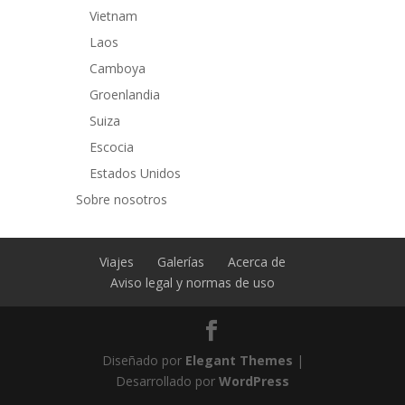
Vietnam
Laos
Camboya
Groenlandia
Suiza
Escocia
Estados Unidos
Sobre nosotros
Viajes
Galerías
Acerca de
Aviso legal y normas de uso
Diseñado por
Elegant Themes
|
Desarrollado por
WordPress