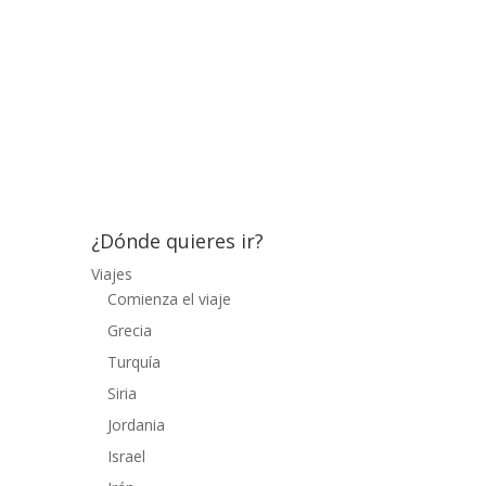
incluido algunas fotografías tomadas en
bodas, bautizos o comuniones, conciertos,
festividades como la semana santa,
manifestaciones o movilizaciones sociales
y otros espectaculos diversos como el
teatro, entre otras....
¿Dónde quieres ir?
Viajes
Comienza el viaje
Grecia
Turquía
Siria
Jordania
Israel