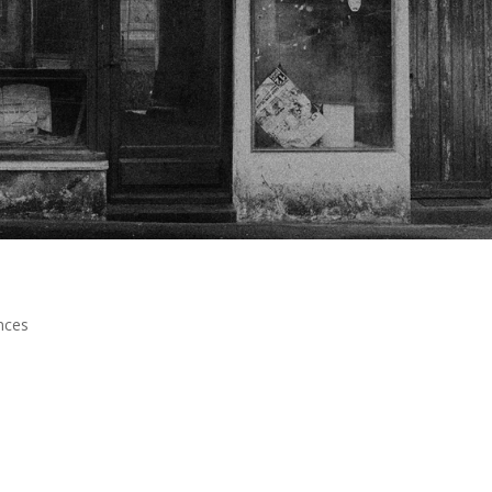
nces
|
es una de las tres regiones administrativas de Iparralde, conocido
ue goza de los privilegios del mar y la montaña pirenaica y donde e
en las ciudades como Bayona o Biarritz como en los pueblos. Nuestro
muy cerca de la frontera con Guipúzcoa y a una distancia cómoda del 
 los pueblos más bonitos de la región, con una cuidada arquitectura