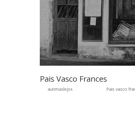
Pais Vasco Frances
por
aunmaslejos
| Jun 28, 2016 |
Pais vasco fra
País Vasco Francés Lapurdi – Julio 2015 Lapurdi 
comunmente por País Vasco Francés. Una región q
arraigo a la cultura vasca esta presente tanto 
centro neurálgico se situó en San Juan de Luz, 
de los lugares que visitamos. Sin duda es uno de