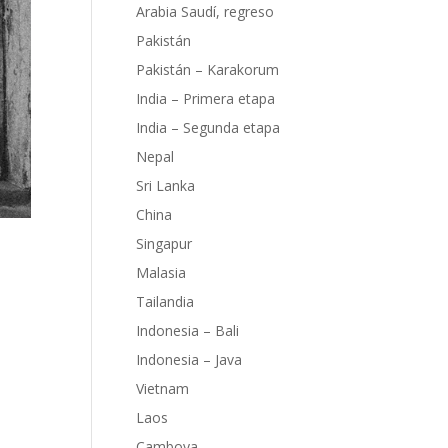
Arabia Saudí, regreso
Pakistán
Pakistán – Karakorum
India – Primera etapa
India – Segunda etapa
Nepal
Sri Lanka
China
Singapur
Malasia
Tailandia
Indonesia – Bali
Indonesia – Java
l
Vietnam
resto
Laos
Camboya