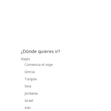
Jalan Merdeka Barat, la principal arteria de
la ciudad, más ancha que nuestro Paseo
de la Castellana y que, en esta zona, se
caracterizaba por los grandes rascacielos y
los lujosos centros comerciales. Aquí se
coge una de las...
¿Dónde quieres ir?
Viajes
Comienza el viaje
Grecia
Turquía
Siria
Jordania
Israel
Irán