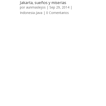
Jakarta, sueños y miserias
por
aunmaslejos
| Sep 29, 2014 |
Indonesia-Java
|
0 Comentarios
Jakarta, sueños y miserias 18 de mayo de
2007 Debido a una mala planificación en
nuestro viaje a Indonesia llegamos a
Jakarta cinco días antes de coger nuestro
vuelo, que nos llevaría de vuelta a Kuala
Lumpur. Y verdaderamente cinco días son
una eternidad para esta megalópolis con
escasos atractivos. Veníamos de Cirebon,
donde no pudimos encontrar los famosos
barcos pintados de Kalimantan; mucho
antes de llegar a la principal estación de
tren comenzamos a ver un interminable
número de chabolas a ambos lados de la
vía, construidas con plásticos y rodeadas
de montañas de basura, unos días más
tarde tendríamos la oportunidad de ver de