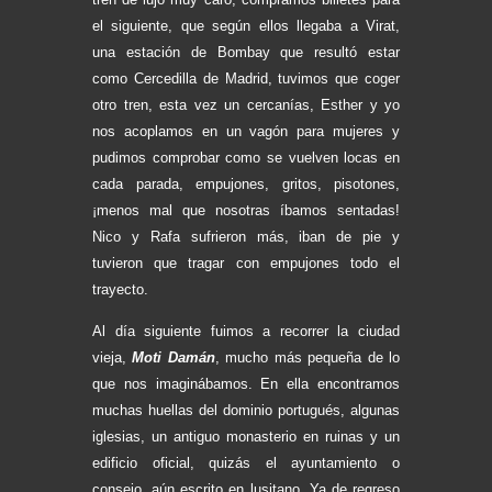
el siguiente, que según ellos llegaba a Virat,
una estación de Bombay que resultó estar
como Cercedilla de Madrid, tuvimos que coger
otro tren, esta vez un cercanías, Esther y yo
nos acoplamos en un vagón para mujeres y
pudimos comprobar como se vuelven locas en
cada parada, empujones, gritos, pisotones,
¡menos mal que nosotras íbamos sentadas!
Nico y Rafa sufrieron más, iban de pie y
tuvieron que tragar con empujones todo el
trayecto.
Al día siguiente fuimos a recorrer la ciudad
vieja,
Moti Damán
, mucho más pequeña de lo
que nos imaginábamos. En ella encontramos
muchas huellas del dominio portugués, algunas
iglesias, un antiguo monasterio en ruinas y un
edificio oficial, quizás el ayuntamiento o
consejo, aún escrito en lusitano. Ya de regreso