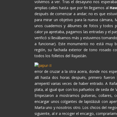
volvimos a ver. Tras el desayuno nos esperaba 
amplias calles hasta que por fin llegamos al
Haw
después de comenzar a andar; no es que estuvie
para mirar un objetivo para la nueva cámara, 
unos cuadernos y álbumes de fotos y todos p
calor ya apretaba, pagamos las entradas y el pa
verificó si llevábamos más y estuvimos tomando f
a funcionar). Este monumento no está muy b
región, su fachada exterior de tono rosado c
todos los folletos del Rajastán.
error de cruzar a la otra acera, donde nos es
allí hasta dos horas después, primero fueron
arrepentí varias veces de haber entrado. A Raf
plata, al igual que con los pañuelos de seda de 
Empezaron a mostrarnos pulseras, collares, co
encargar unos colgantes de lapislázuli con ape
Marta uno y nosotros otro. Los chicos del nego
siguiente, al ir a recoger el encargo, compraríam