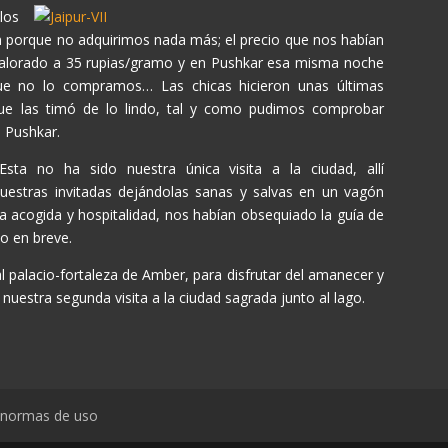
los
n porque no adquirimos nada más; el precio que nos habían
 valorado a 35 rupias/gramo y en Pushkar esa misma noche
ue no lo compramos… Las chicas hicieron unas últimas
 que las timó de lo lindo, tal y como pudimos comprobar
a Pushkar.
Esta no ha sido nuestra única visita a la ciudad, allí
uestras invitadas dejándolas sanas y salvas en un vagón
a acogida y hospitalidad, nos habían obsequiado la guía de
do en breve.
 palacio-fortaleza de Amber, para disfrutar del amanecer y
uestra segunda visita a la ciudad sagrada junto al lago.
y normas de uso