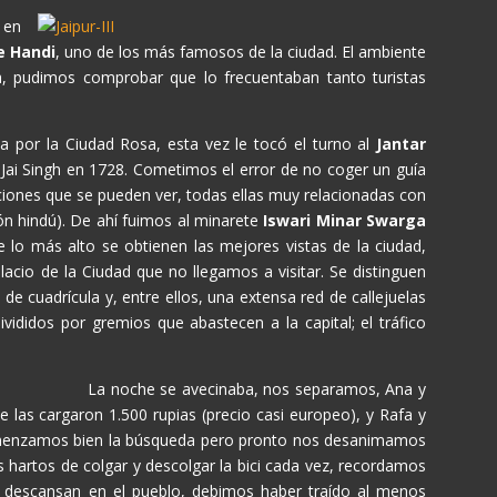
 en
e Handi
, uno de los más famosos de la ciudad. El ambiente
, pudimos comprobar que lo frecuentaban tanto turistas
ta por la Ciudad Rosa, esta vez le tocó el turno al
Jantar
Jai Singh en 1728. Cometimos el error de no coger un guía
ciones que se pueden ver, todas ellas muy relacionadas con
ión hindú). De ahí fuimos al minarete
Iswari Minar Swarga
e lo más alto se obtienen las mejores vistas de la ciudad,
lacio de la Ciudad que no llegamos a visitar. Se distinguen
e cuadrícula y, entre ellos, una extensa red de callejuelas
vididos por gremios que abastecen a la capital; el tráfico
La noche se avecinaba, nos separamos, Ana y
 las cargaron 1.500 rupias (precio casi europeo), y Rafa y
Comenzamos bien la búsqueda pero pronto nos desanimamos
 hartos de colgar y descolgar la bici cada vez, recordamos
ra descansan en el pueblo, debimos haber traído al menos