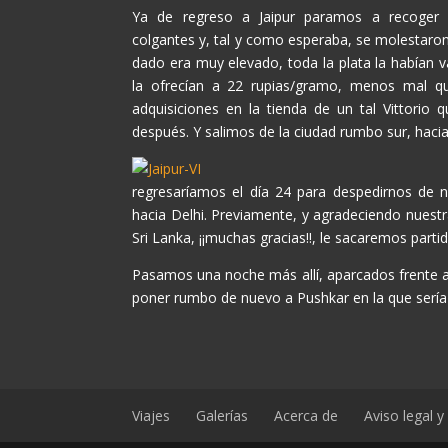
Ya de regreso a Jaipur paramos a recoger 
colgantes y, tal y como esperaba, se molestaro
dado era muy elevado, toda la plata la habían
la ofrecían a 22 rupias/gramo, menos mal q
adquisiciones en la tienda de un tal Vittorio
después. Y salimos de la ciudad rumbo sur, haci
regresaríamos el día 24 para despedirnos de n
hacia Delhi. Previamente, y agradeciendo nuestr
Sri Lanka, ¡¡muchas gracias!!, le sacaremos parti
Pasamos una noche más allí, aparcados frente al
poner rumbo de nuevo a Pushkar en la que sería n
Viajes
Galerías
Acerca de
Aviso legal 