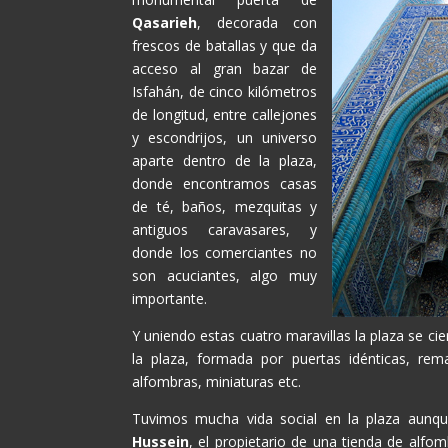
Qasarieh
, decorada con
frescos de batallas y que da
acceso al gran bazar de
Isfahán, de cinco kilómetros
de longitud, entre callejones
y escondrijos, un universo
aparte dentro de la plaza,
donde encontramos casas
de té, baños, mezquitas y
antiguos caravasares, y
donde los comerciantes no
son acuciantes, algo muy
importante.
Y uniendo estas cuatro maravillas la plaza se ci
la plaza, formada por puertas idénticas, rem
alfombras, miniaturas etc.
Tuvimos mucha vida social en la plaza aunq
Hussein
, el propietario de una tienda de alf