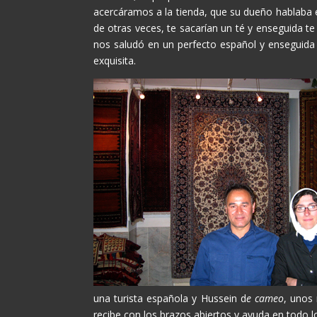
acercáramos a la tienda, que su dueño hablaba e
de otras veces, te sacarían un té y enseguida te
nos saludó en un perfecto español y enseguid
exquisita.
una turista española y Hussein d
e cameo
, unos 
recibe con los brazos abiertos y ayuda en todo l