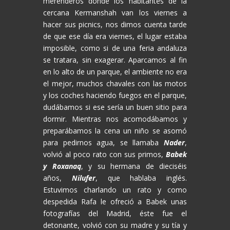
merenderos donde los habitantes de la
cercana Kermanshah van los viernes a
hacer sus picnics, nos dimos cuenta tarde
de que ese día era viernes, el lugar estaba
imposible, como si de una feria andaluza
se tratara, sin exagerar. Aparcamos al fin
en lo alto de un parque, el ambiente no era
el mejor, muchos chavales con las motos
y los coches haciendo fuegos en el parque,
dudábamos si ese sería un buen sitio para
dormir. Mientras nos acomodábamos y
preparábamos la cena un niño se asomó
para pedirnos agua, se llamaba
Nader
,
volvió al poco rato con sus primos,
Babek
y Roxanaq
, y su hermana de dieciséis
años,
Nilufer
, que hablaba inglés.
Estuvimos charlando un rato y como
despedida Rafa le ofreció a Babek unas
fotografías del Madrid, éste fue el
detonante, volvió con su madre y su tía y