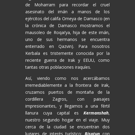
de Moharram para recordar el cruel
asesinato del imán a manos de los
ejércitos del califa Omeya de Damasco (en
la crónica de Damasco mostramos el
mausoleo de Roqai’ya, hija de este imán,
uno de sus hermanos se encuentra
enterrado en Qazvin). Para nosotros
Kerbala es tristemente conocida por la
reciente guerra de Irak y EEUU, como
tantas otras poblaciones iraquíes.
Así, viendo como nos acercábamos
irremediablemente a la frontera de Irak,
cruzamos puertos de montaña de la
cordillera Zagros, con paisajes
impresionantes, y llegamos a una fértil
llanura cuya capital es
Kermanshah
,
nuestro segundo hogar en el viaje. Muy
cerca de la ciudad se encuentran dos
lugares de interés turístico:
Bisotun
con