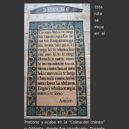
Esta
ruta
se
inicia
en el
Pretorio y acaba en la “Colina del cráneo”
o Gólgota, donde fue crucificado. Durante