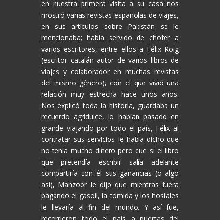
en nuestra primera visita a su casa nos
mostró varias revistas españolas de viajes,
en sus artículos sobre Pakistán se le
mencionaba; había servido de chofer a
varios escritores, entre ellos a Félix Roig
(escritor catalán autor de varios libros de
viajes y colaborador en muchas revistas
del mismo género), con el que vivió una
relación muy estrecha hace unos años.
Nos explicó toda la historia, guardaba un
recuerdo agridulce, lo habían pasado en
grande viajando por todo el país, Félix al
contratar sus servicios le había dicho que
no tenía mucho dinero pero que si el libro
que pretendía escribir salía adelante
compartiría con él sus ganancias (o algo
así), Manzoor le dijo que mientras fuera
pagando el gasoil, la comida y los hostales
le llevaría al fin del mundo. Y así fue,
recorrieron todo el país a puertas del