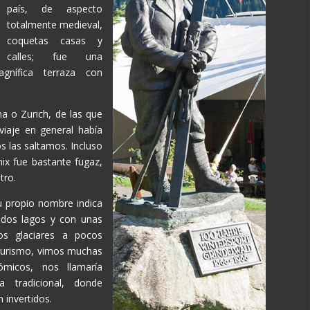
país, de aspecto
totalmente medieval,
coquetas casas y
calles; fue una
gnífica terraza con
a o Zurich, de las que
viaje en general había
s las saltamos. Incluso
x fue bastante fugaz,
tro.
 propio nombre indica
 dos lagos y con unas
os glaciares a pocos
 turismo, vimos muchas
ómicos, nos llamaría
a tradicional, donde
 invertidos.