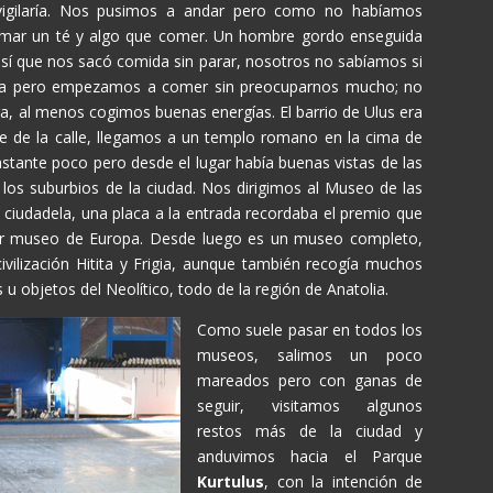
a vigilaría. Nos pusimos a andar pero como no habíamos
omar un té y algo que comer. Un hombre gordo enseguida
sí que nos sacó comida sin parar, nosotros no sabíamos si
urca pero empezamos a comer sin preocuparnos mucho; no
ra, al menos cogimos buenas energías. El barrio de Ulus era
 de la calle, llegamos a un templo romano en la cima de
stante poco pero desde el lugar había buenas vistas de las
 los suburbios de la ciudad. Nos dirigimos al Museo de las
la ciudadela, una placa a la entrada recordaba el premio que
jor museo de Europa. Desde luego es un museo completo,
ivilización Hitita y Frigia, aunque también recogía muchos
 u objetos del Neolítico, todo de la región de Anatolia.
Como suele pasar en todos los
museos, salimos un poco
mareados pero con ganas de
seguir, visitamos algunos
restos más de la ciudad y
anduvimos hacia el Parque
Kurtulus
, con la intención de