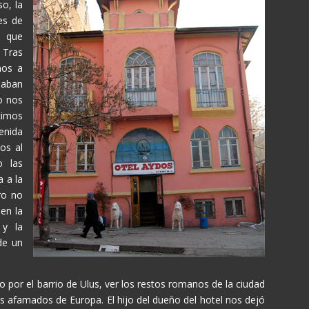
o, la
es de
a que
 Tras
mos a
maban
io nos
cimos
enida
os al
o las
 a la
ero no
en la
y la
de un
por el barrio de Ulus, ver los restos romanos de la ciudad
más afamados de Europa. El hijo del dueño del hotel nos dejó