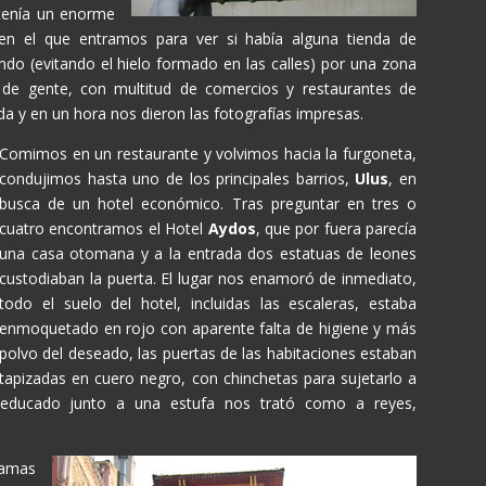
 tenía un enorme
, en el que entramos para ver si había alguna tienda de
do (evitando el hielo formado en las calles) por una zona
 de gente, con multitud de comercios y restaurantes de
a y en un hora nos dieron las fotografías impresas.
Comimos en un restaurante y volvimos hacia la furgoneta,
condujimos hasta uno de los principales barrios,
Ulus
, en
busca de un hotel económico. Tras preguntar en tres o
cuatro encontramos el Hotel
Aydos
, que por fuera parecía
una casa otomana y a la entrada dos estatuas de leones
custodiaban la puerta. El lugar nos enamoró de inmediato,
todo el suelo del hotel, incluidas las escaleras, estaba
enmoquetado en rojo con aparente falta de higiene y más
polvo del deseado, las puertas de las habitaciones estaban
tapizadas en cuero negro, con chinchetas para sujetarlo a
educado junto a una estufa nos trató como a reyes,
camas