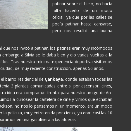
patinar sobre el hielo, no hacía
falta hacerlo de un modo
oficial, ya que por las calles se
podía patinar hasta cansarse,
pero nos resultó una buena
val que nos invitó a patinar, los patines eran muy incómodos
 embargo a Silvia se le daba bien y dio varias vueltas a la
oídos. Tras nuestra mínima experiencia deportiva visitamos
a ciudad, de muy reciente construcción, apenas 50 años.
el barrio residencial de
Çankaya
, donde estaban todas las
 tenia 3 plantas comunicadas entre si por ascensor, cines,
estra idea era comprar un frontal para nuestro amigo de An-
uimos a curiosear la cartelera de cine y vimos que echaban
r Jackson, no nos lo pensamos ni un momento, era un modo
 la película, muy entretenida por cierto, ya eran casi las 10
paramos en una gasolinera a las afueras.