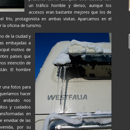
un tráfico horrible y denso, aunque los
accesos eran bastante mejores que los de
el frío, protagonista en ambas visitas. Aparcamos en el
 la oficina de turismo.
no de la ciudad y
ntas embajadas a
incipal motivo de
ientes países que
mos intención de
istán. El hombre
r una fotos para
queríamos hacer
s andando nos
ltos y cuidados
ransformadas en
e envidiar de las
venida, por su