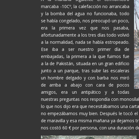
marcaba -10Cº, la calefacción no arrancaba
y la bomba del agua no funcionaba, todo
se había congelado, nos preocupó un poco,
era la primera vez que nos pasaba,
afortunadamente a los tres días todo volvió
a la normalidad, nada se había estropeado.
Ese iba a ser nuestro primer día de
embajadas, la primera a la que fuimos fue
a la de Pakistán, situada en un gran edificio
junto a un parque, tras subir las escaleras
un hombre delgado y con barba nos miró
de arriba a abajo con cara de pocos
amigos, era un antipático y a todas
nuestras preguntas nos respondía con monosílabo
lo que nos dijo era que necesitábamos una carta
no empezábamos muy bien. Después le tocó el tu
de maravilla y esa misma mañana ya dejamos tra
nos costó 60 € por persona, con una duración d