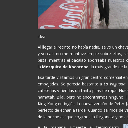
idea.
Al llegar al recinto no había nadie, salvo un cha
y yo casi no me mantuve en pie sobre ellos, sin
pista, mientras el bacalao aporreaba nuestros 
la
Mezquita de Kocatepe
, la más grande de l
Esa tarde visitamos un gran centro comercial en 
embajadas. Se parecía bastante a
La Vaguada
,
cafeterías y tiendas un tanto pijas de ropa. Nu
namatah, Bilal, pero no encontramos ninguno. F
King Kong en inglés, la nueva versión de Pete
perfecto de echar la tarde. Cuando salimos de ver
de la noche así que cogimos la furgoneta y nos 
A la mañana siguiente el termómetro