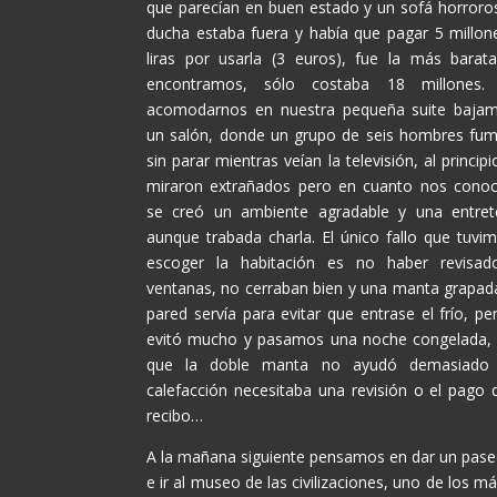
que parecían en buen estado y un sofá horroros
ducha estaba fuera y había que pagar 5 millon
liras por usarla (3 euros), fue la más barat
encontramos, sólo costaba 18 millones.
acomodarnos en nuestra pequeña suite baja
un salón, donde un grupo de seis hombres fu
sin parar mientras veían la televisión, al princip
miraron extrañados pero en cuanto nos cono
se creó un ambiente agradable y una entret
aunque trabada charla. El único fallo que tuvim
escoger la habitación es no haber revisad
ventanas, no cerraban bien y una manta grapada
pared servía para evitar que entrase el frío, p
evitó mucho y pasamos una noche congelada, 
que la doble manta no ayudó demasiado 
calefacción necesitaba una revisión o el pago 
recibo…
A la mañana siguiente pensamos en dar un paseo 
e ir al museo de las civilizaciones, uno de los 