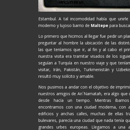
Estambul. A tal incomodidad había que unirle 
moderno y lujoso barrio de
Maltepe
para buscar
Lo primero que hicimos al llegar fue pedir un pla
preguntar al hombre la ubicación de las disti
las que teníamos que ir, al fin y al cabo el pr
nuestra visita era tramitar visados de los sigu
seguían a Turquía en nuestro viaje y que tenía
visitar, Irán, Pakistán, Turkmenistán y Uzbek
resultó muy solícito y amable.
Nos pusimos a andar con el objetivo de imprimi
nuestros amigos de An´Namatah, era algo que 
desde hacía un tiempo. Mientras íbamo
encontramos con una ciudad moderna, con a
edificios y anchas calles, muchas de ellas t
bulevares, parecía una ciudad que nada tenía qu
grandes urbes europeas. Llegamos a una a