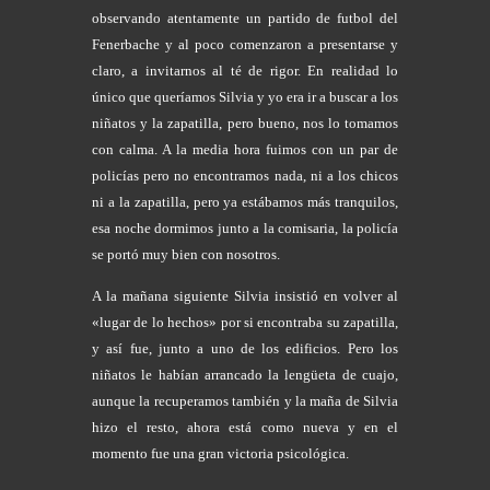
observando atentamente un partido de futbol del
Fenerbache y al poco comenzaron a presentarse y
claro, a invitarnos al té de rigor. En realidad lo
único que queríamos Silvia y yo era ir a buscar a los
niñatos y la zapatilla, pero bueno, nos lo tomamos
con calma. A la media hora fuimos con un par de
policías pero no encontramos nada, ni a los chicos
ni a la zapatilla, pero ya estábamos más tranquilos,
esa noche dormimos junto a la comisaria, la policía
se portó muy bien con nosotros.
A la mañana siguiente Silvia insistió en volver al
«lugar de lo hechos» por si encontraba su zapatilla,
y así fue, junto a uno de los edificios. Pero los
niñatos le habían arrancado la lengüeta de cuajo,
aunque la recuperamos también y la maña de Silvia
hizo el resto, ahora está como nueva y en el
momento fue una gran victoria psicológica.