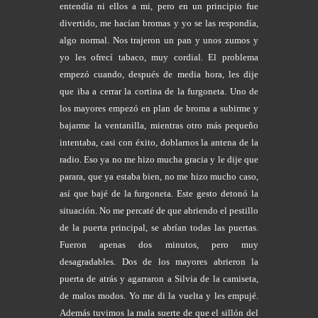
entendía ni ellos a mi, pero en un principio fue
divertido, me hacían bromas y yo se las respondía,
algo normal. Nos trajeron un pan y unos zumos y
yo les ofrecí tabaco, muy cordial. El problema
empezó cuando, después de media hora, les dije
que iba a cerrar la cortina de la furgoneta. Uno de
los mayores empezó en plan de broma a subirme y
bajarme la ventanilla, mientras otro más pequeño
intentaba, casi con éxito, doblarnos la antena de la
radio. Eso ya no me hizo mucha gracia y le dije que
parara, que ya estaba bien, no me hizo mucho caso,
así que bajé de la furgoneta. Este gesto detonó la
situación. No me percaté de que abriendo el pestillo
de la puerta principal, se abrían todas las puertas.
Fueron apenas dos minutos, pero muy
desagradables. Dos de los mayores abrieron la
puerta de atrás y agarraron a Silvia de la camiseta,
de malos modos. Yo me di la vuelta y les empujé.
Además tuvimos la mala suerte de que el sillón del