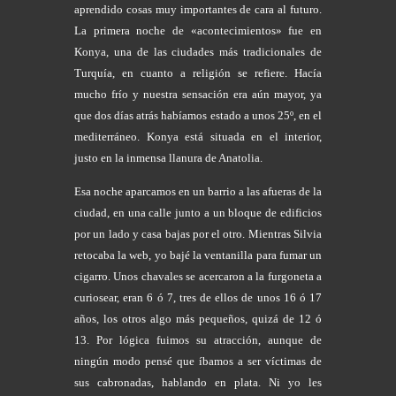
aprendido cosas muy importantes de cara al futuro.
La primera noche de «acontecimientos» fue en
Konya, una de las ciudades más tradicionales de
Turquía, en cuanto a religión se refiere. Hacía
mucho frío y nuestra sensación era aún mayor, ya
que dos días atrás habíamos estado a unos 25º, en el
mediterráneo. Konya está situada en el interior,
justo en la inmensa llanura de Anatolia.
Esa noche aparcamos en un barrio a las afueras de la
ciudad, en una calle junto a un bloque de edificios
por un lado y casa bajas por el otro. Mientras Silvia
retocaba la web, yo bajé la ventanilla para fumar un
cigarro. Unos chavales se acercaron a la furgoneta a
curiosear, eran 6 ó 7, tres de ellos de unos 16 ó 17
años, los otros algo más pequeños, quizá de 12 ó
13. Por lógica fuimos su atracción, aunque de
ningún modo pensé que íbamos a ser víctimas de
sus cabronadas, hablando en plata. Ni yo les