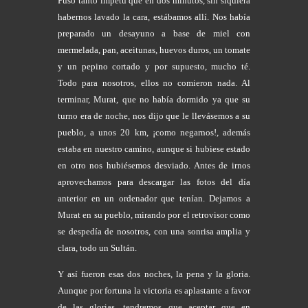
Puso tanto ímpetu que en dos minutos, sin siquiera
habernos lavado la cara, estábamos allí. Nos había
preparado un desayuno a base de miel con
mermelada, pan, aceitunas, huevos duros, un tomate
y un pepino cortado y por supuesto, mucho té.
Todo para nosotros, ellos no comieron nada. Al
terminar, Murat, que no había dormido ya que su
turno era de noche, nos dijo que le llevásemos a su
pueblo, a unos 20 km, ¡como negarnos!, además
estaba en nuestro camino, aunque si hubiese estado
en otro nos hubiésemos desviado. Antes de irnos
aprovechamos para descargar las fotos del día
anterior en un ordenador que tenían. Dejamos a
Murat en su pueblo, mirando por el retrovisor como
se despedía de nosotros, con una sonrisa amplia y
clara, todo un Sultán.
Y así fueron esas dos noches, la pena y la gloria.
Aunque por fortuna la victoria es aplastante a favor
de las glorias, tendremos que aceptar que en