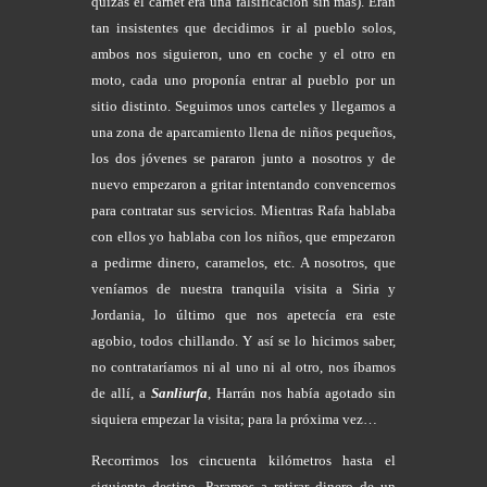
quizás el carnet era una falsificación sin más). Eran
tan insistentes que decidimos ir al pueblo solos,
ambos nos siguieron, uno en coche y el otro en
moto, cada uno proponía entrar al pueblo por un
sitio distinto. Seguimos unos carteles y llegamos a
una zona de aparcamiento llena de niños pequeños,
los dos jóvenes se pararon junto a nosotros y de
nuevo empezaron a gritar intentando convencernos
para contratar sus servicios. Mientras Rafa hablaba
con ellos yo hablaba con los niños, que empezaron
a pedirme dinero, caramelos, etc. A nosotros, que
veníamos de nuestra tranquila visita a Siria y
Jordania, lo último que nos apetecía era este
agobio, todos chillando. Y así se lo hicimos saber,
no contrataríamos ni al uno ni al otro, nos íbamos
de allí, a
Sanliurfa
, Harrán nos había agotado sin
siquiera empezar la visita; para la próxima vez…
Recorrimos los cincuenta kilómetros hasta el
siguiente destino. Paramos a retirar dinero de un