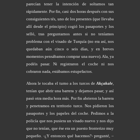
parecían tener la intención de soltarnos tan
rápidamente. Por fin, casi dos horas después con sus
consiguientes tés, uno de los presentes (que llevaba
allí desde el principio) cogió los pasaportes y los
selló, tras preguntarnos antes si no teníamos
problema con el visado de Turquía (no era así, nos
quedaban aún cinco o seis días, y en breves
momentos pensábamos comprar una nuevo). Ala, ya
podéis pasar. Ni registraron el coche ni nos
cobraron nada, estábamos estupefactos.
Ahora le tocaba el turno a los turcos de
Akçakale
,
tenían que abrir una barrera y dejarnos pasar; y así
pasó otra media hora más. Por fin abrieron la barrera
y penetramos en territorio turco. Nos pidieron los
pasaportes y los papeles del coche. Pedimos a la
policía que nos pusiera un visado nuevo y nos dijo
que no tenían, que ése era un puesto fronterizo muy
pequeño. -¿Y entonces qué hacemos?- pregunté, –