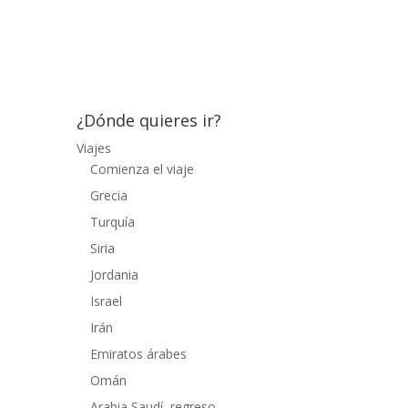
puente de Londres, amenizados por las
explicaciones de un guía sacado del club
de la comedia. Es una ciudad que merece...
¿Dónde quieres ir?
Viajes
Comienza el viaje
Grecia
Turquía
Siria
Jordania
Israel
Irán
Emiratos árabes
Omán
Arabia Saudí, regreso