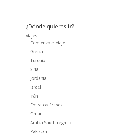
buena guía para hacerse una idea...
¿Dónde quieres ir?
Viajes
Comienza el viaje
Grecia
Turquía
Siria
Jordania
Israel
Irán
Emiratos árabes
Omán
Arabia Saudí, regreso
Pakistán