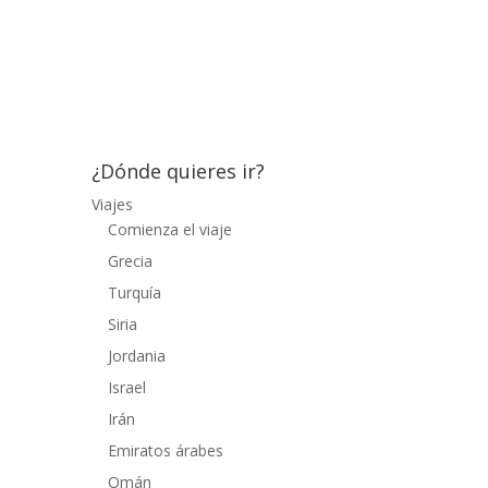
palacios renacentistas, edificios de estilo
veneciano, sinagogas, etc. Llegamos hasta
el pequeño puerto, dominado por la
fortaleza de San Juan, sentados en un...
¿Dónde quieres ir?
Viajes
Comienza el viaje
Grecia
Turquía
Siria
Jordania
Israel
Irán
Emiratos árabes
Omán