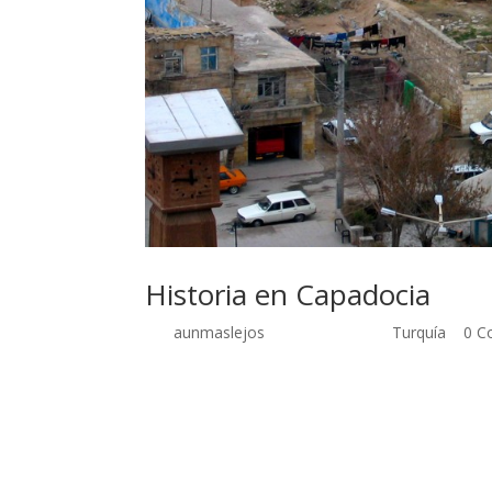
Historia en Capadocia
por
aunmaslejos
| Sep 26, 2014 |
Turquía
|
0 C
Historia, pueblos y ciudades subterráneas 18 de 
taller, con intercambio de regalos incluido, nos
subterráneas trogloditas más grandes de la regi
dejamos atrás la magia de los valles de Göreme
de la recién llegada nieve, que siempre da otro ti