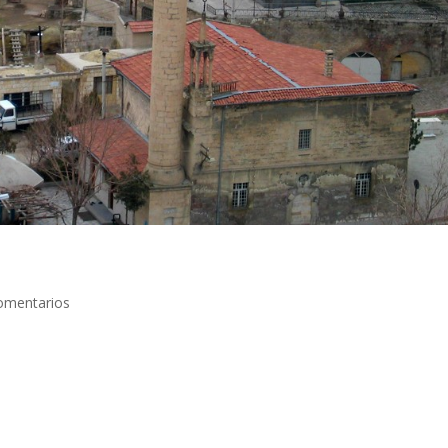
omentarios
diciembre de 2005 Tras la calurosa despedida de los trabajadores del
 dirigimos con nuevos y renovados aires hacia una de las ciudades
ón, la de Derinkuyu. Aunque seguíamos en la región de Capadocia,
. Recorríamos los kilómetros por una región montañosa, con el añad
nte distinto al paisaje. Llegamos a Derinkuyu casi al atardecer y