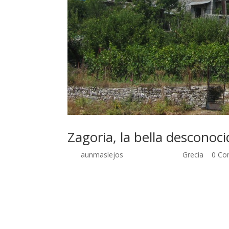
Zagoria, la bella desconoci
por
aunmaslejos
| Sep 26, 2014 |
Grecia
|
0 Co
Zagoria, bella desconocida 9 de agosto de 2005
pretendíamos habernos acercado más a la zona de
avanzar mucho. Mientras dábamos eses sin parar,
futura autopista que comunicará Igoumenitsa (fre
poco más de media hora llegamos a la desviación