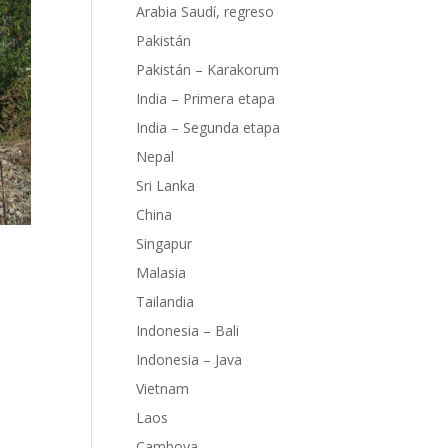
Arabia Saudí, regreso
Pakistán
Pakistán – Karakorum
India – Primera etapa
India – Segunda etapa
Nepal
Sri Lanka
China
Singapur
Malasia
Tailandia
Indonesia – Bali
Indonesia – Java
Vietnam
e la
na en
Laos
blos
Camboya