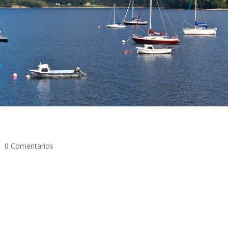
 |
0 Comentarios
 Las Highlands ocupan gran parte del territorio escocés, esta gran re
blación muy baja, predominantemente agrícola y ganadera. Tiene un
 anuales y muy expuesto a cambios bruscos, hasta un dicho escocés
Es una región repleta de ríos y lagos, verdes colinas y grandes
rte de disfrutar de muchos días soleados, algo inusual en Escocia,
es y en este sentido, disfrutar de las Highlands con sol confiere al