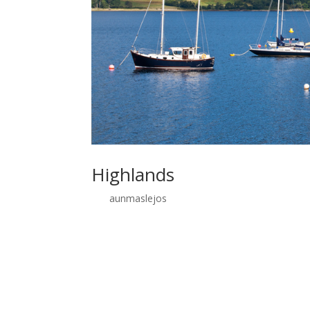
Highlands
por
aunmaslejos
| Sep 29, 2014 | Sin categoría
Highlands, territorio salvaje Septiembre de 2012
montañosa e inhóspita tiene una densidad de po
clima revuelto, con multitud de precipitaciones
confirma este hecho, «Four seasons in one day». 
acantilados en la costa. Nosotros tuvimos la sue
recuerdo que solo nos llovió en un par de ocasion