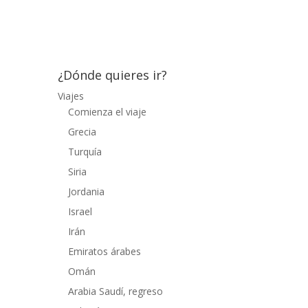
crear infraestructuras turísticas, como
ocurre con...
¿Dónde quieres ir?
Viajes
Comienza el viaje
Grecia
Turquía
Siria
Jordania
Israel
Irán
Emiratos árabes
Omán
Arabia Saudí, regreso