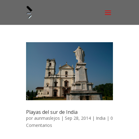
Playas del sur de India
por
aunmaslejos
| Sep 28, 2014 |
India
|
0
Comentarios
La playa de Mandrem en Goa 23 de