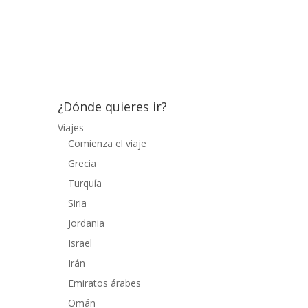
coches estaban aparcados y sólo se veía
una vivienda. Nos acercamos a preguntar
a la casa pero no había nadie,
preguntamos en...
¿Dónde quieres ir?
Viajes
Comienza el viaje
Grecia
Turquía
Siria
Jordania
Israel
Irán
Emiratos árabes
Omán