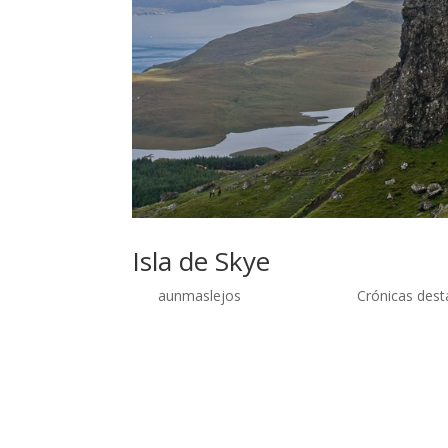
Isla de Skye
por
aunmaslejos
| Sep 29, 2014 |
Crónicas dest
La isla de Skye 6 – 10 de septiembre de 2012 Pa
Bed&Breakfast, muy alejados de cualquier núcle
la Isla de Skye son innumerables y pudimos visit
alguna sorpresa como la colonia de focas que pu
desde el puente desde Kyle of Lochalsh, a pocos 