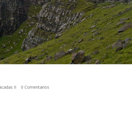
acadas II
|
0 Comentarios
samos cuatro estupendos días en Skye, alojados en un solitario
o de población y que nos surtía de copiosos desayunos. Los atractiv
ar aquellos que más nos llamaron la atención, al margen de llevarnos
dimos ver cerca del Castillo de Dunvegan. Accedimos a la isla de Sk
kilómetros del Castillo de Elinean Donean. Acantilados de Neist Poin