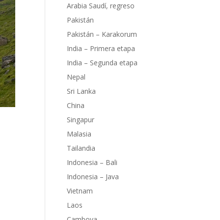
Arabia Saudí, regreso
Pakistán
Pakistán – Karakorum
India – Primera etapa
India – Segunda etapa
Nepal
Sri Lanka
China
Singapur
Malasia
Tailandia
Indonesia – Bali
Indonesia – Java
os de
Vietnam
ye
Laos
t Un
Camboya