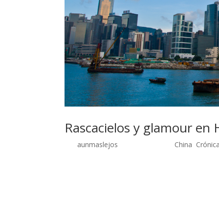
Rascacielos y glamour en
por
aunmaslejos
| Sep 29, 2014 |
China
,
Crónica
Hong Kong, rascacielos y glamour 24 de agosto 
Hong Kong en cuarenta y cinco minutos, pasaríam
Lantau, el preludio de Hong Kong. Va apareciendo 
desalentadores, enormes y grises edificios de 
isla, entramos en la bahía de Victoria con un ma