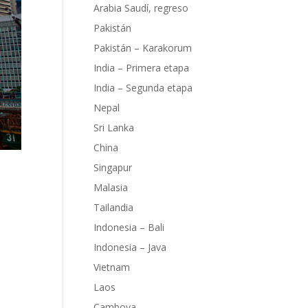
Arabia Saudí, regreso
Pakistán
Pakistán – Karakorum
India – Primera etapa
India – Segunda etapa
Nepal
Sri Lanka
China
Singapur
Malasia
Tailandia
Indonesia – Bali
o a
Indonesia – Java
 algo
Vietnam
a
Laos
bahía
Camboya