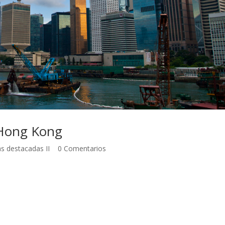
 Hong Kong
s destacadas II
|
0 Comentarios
de 2007 Cogimos un veloz y moderno ferry que nos llevaría de Maca
os durante el trayecto por muchos islotes hasta avistar la isla de
la isla de Hong Kong, tras un pequeño giro del ferry, los inicios son
apartamentos apiñados unos contra otros y ascendiendo por la abrupt
r agitado y decenas de otras embarcaciones, de un lado a otro, esta 