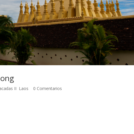
ekong
acadas II
,
Laos
|
0 Comentarios
ong 1 de noviembre de 2007 El día que partimos de Vang Vieng
carretera sinuosa que avanzaba ascendiendo montañas en dirección a
os poblados encaramados en los riscos con niños que salían a la
, un mundo rural alejado y olvidado. Al cabo de una hora emprendimos 
 ir regresando pudieron con nosotros, sumadas a la inquietud de que 