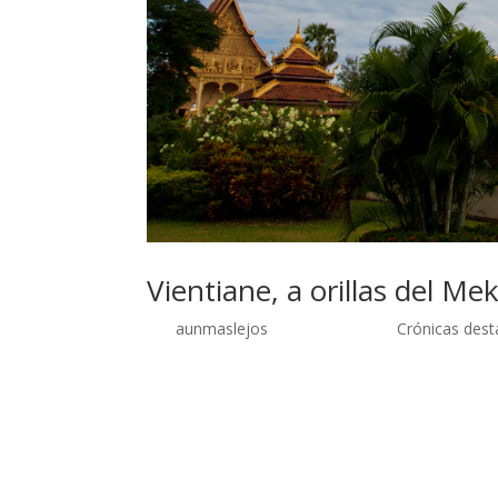
Vientiane, a orillas del M
por
aunmaslejos
| Sep 29, 2014 |
Crónicas dest
Vientiane, la tranquila capital a orillas del Mek
emprendimos el camino hacia el norte por una 
Luang Prabang, condujimos un buen rato, cruzam
carretera con los pies y la cara llenos de tierra
camino de regreso hacia Vientiane, las ganas de