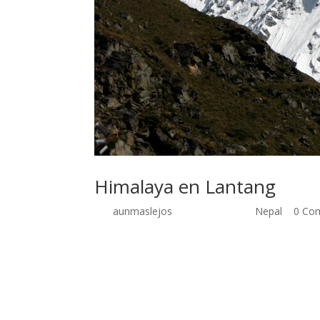
Himalaya en Lantang
por
aunmaslejos
| Sep 28, 2014 |
Nepal
|
0 Com
Himalaya, el Valle de Lantang 16 de septiembre 
transitados, y menos en esta época del año. Para
se inicia desde este segundo lugar se ahorra un
parten de la estación de Katmandú hacia esta re
segundo pensando que podríamos llegar hasta Syab