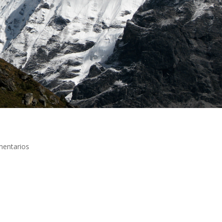
entarios
de 2006 Día 0 Este trekking, aún siendo conocido, no es de los más
 realizarlo hay que llegar hasta el pueblo de Dumche o de Syabrabens
a jornada), dos autobuses locales cargados de gente y de provisiones
gión, uno a las 6h30 y otro a las 7h30, mal informados cogimos el
rabensi esa tarde pero sólo el primero de ellos llega tan lejos. El