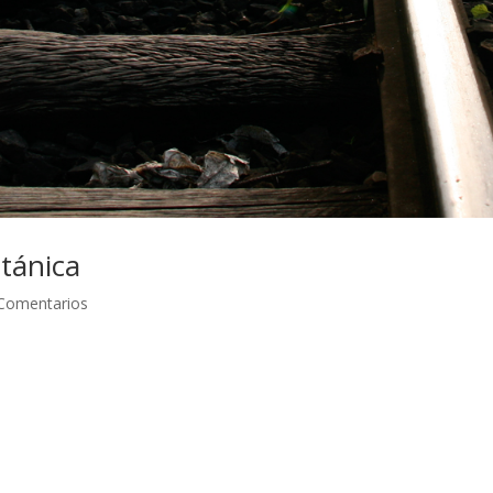
itánica
Comentarios
 de 2007 El servicio ferroviario en Sri Lanka es el medio de transporte
e del país y atraviesa la parte central del mismo en diversas rutas,
o un viaje en tren también supone una inmersión cultural dentro de al
uvimos la oportunidad de tripitir la experiencia dentro de los trenes. 
geríamos el tren en Colombo para dirigirnos a la ciudad de Anuradhapu
des budistas, en el centro norte de la isla. La puntualidad a la hora 