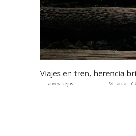
Viajes en tren, herencia br
por
aunmaslejos
| Sep 28, 2014 |
Sri Lanka
|
0 
Viajes en tren, herencia británica Enero y febrero
más usado y útil, cubre gran parte de la superfici
superando la abrupta orografía del interior. Per
peculiaridades de la cultura sinhalesa. Nosotros t
primera de ellas fue nada más llegar al país, co
que acoge los restos de una de las antiguas ciuda