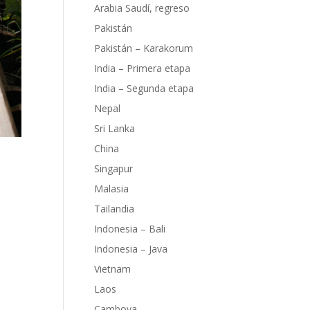
Arabia Saudí, regreso
Pakistán
Pakistán – Karakorum
India – Primera etapa
India – Segunda etapa
Nepal
Sri Lanka
China
Singapur
Malasia
Tailandia
Indonesia – Bali
Indonesia – Java
gunas
La
Vietnam
ra,
Laos
de
Camboya