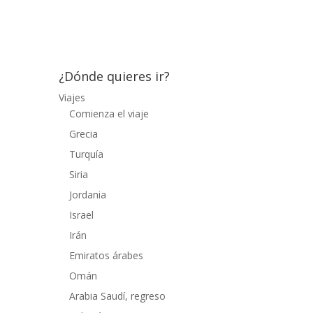
mantiene el estilo tailandés en sus tejados
y cúpulas. El...
¿Dónde quieres ir?
Viajes
Comienza el viaje
Grecia
Turquía
Siria
Jordania
Israel
Irán
Emiratos árabes
Omán
Arabia Saudí, regreso