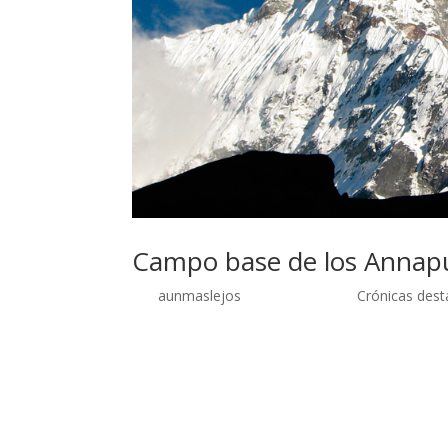
Campo base de los Annap
por
aunmaslejos
| Sep 28, 2014 |
Crónicas dest
Campo base del Annapurna 1 de octubre de 2006
Annapurnas, con el que llevábamos soñando des
caminata en los Himalayas, es un viaje al interio
culturas del Himalaya, unos pueblos adaptados a 
modo de vida condicionado directamente por la 