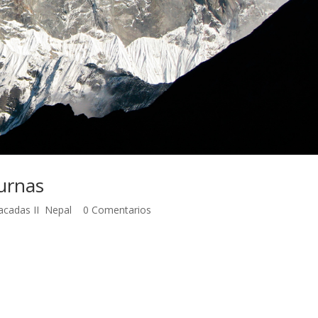
urnas
acadas II
,
Nepal
|
0 Comentarios
 Después de más de un año de viaje realizamos el Trekking de los
de antes de salir de Madrid. Pero Annapurnas es algo más que una
r de lo más auténtico de Nepal, un paseo a través de las ricas y diver
las duras condiciones de vida en las montañas más altas de la tierra
cordillera, tanto para lo bueno como para lo malo, pero que no endu