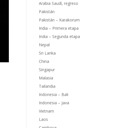
Arabia Saudí, regreso
Pakistán
Pakistán – Karakorum
India – Primera etapa
India – Segunda etapa
Nepal
Sri Lanka
China
Singapur
Malasia
Tailandia
Indonesia – Bali
Indonesia – Java
sas
Vietnam
, un
Laos
rece
Camboya