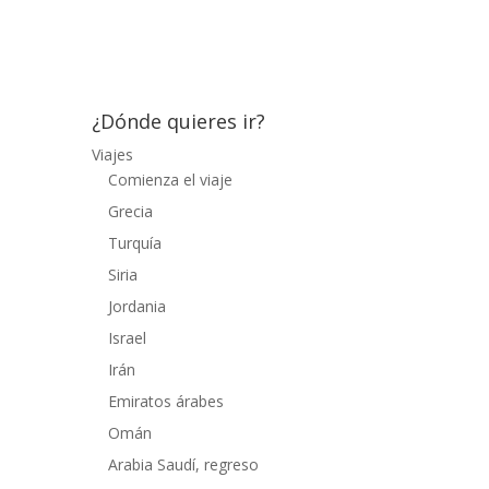
Atravesamos la ciudad de Jammu sobre las
once de la mañana, no sin...
¿Dónde quieres ir?
Viajes
Comienza el viaje
Grecia
Turquía
Siria
Jordania
Israel
Irán
Emiratos árabes
Omán
Arabia Saudí, regreso