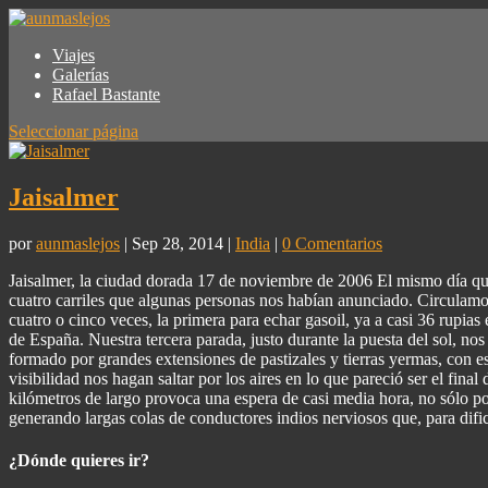
Viajes
Galerías
Rafael Bastante
Seleccionar página
Jaisalmer
por
aunmaslejos
| Sep 28, 2014 |
India
|
0 Comentarios
Jaisalmer, la ciudad dorada 17 de noviembre de 2006 El mismo día que
cuatro carriles que algunas personas nos habían anunciado. Circulamos 
cuatro o cinco veces, la primera para echar gasoil, ya a casi 36 rupias
de España. Nuestra tercera parada, justo durante la puesta del sol, no
formado por grandes extensiones de pastizales y tierras yermas, con 
visibilidad nos hagan saltar por los aires en lo que pareció ser el fin
kilómetros de largo provoca una espera de casi media hora, no sólo por
generando largas colas de conductores indios nerviosos que, para dific
¿Dónde quieres ir?