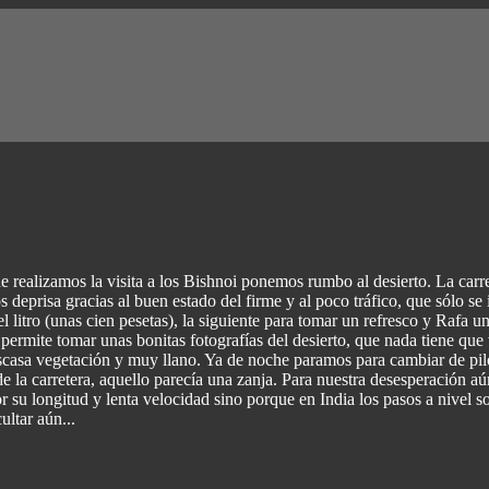
 realizamos la visita a los Bishnoi ponemos rumbo al desierto. La carre
deprisa gracias al buen estado del firme y al poco tráfico, que sólo se
 el litro (unas cien pesetas), la siguiente para tomar un refresco y Rafa
s permite tomar unas bonitas fotografías del desierto, que nada tiene qu
escasa vegetación y muy llano. Ya de noche paramos para cambiar de pil
al de la carretera, aquello parecía una zanja. Para nuestra desesperació
 su longitud y lenta velocidad sino porque en India los pasos a nivel so
ultar aún...