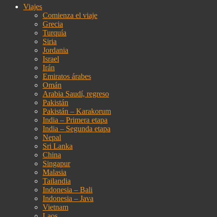
Viajes
Comienza el viaje
Grecia
Turquía
Siria
Jordania
Israel
Irán
Emiratos árabes
Omán
Arabia Saudí, regreso
Pakistán
Pakistán – Karakorum
India – Primera etapa
India – Segunda etapa
Nepal
Sri Lanka
China
Singapur
Malasia
Tailandia
Indonesia – Bali
Indonesia – Java
Vietnam
Laos