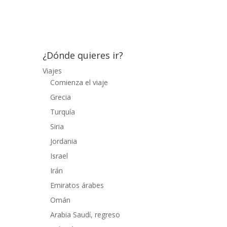
extraterrestres desde la decada de los 50,
compramos unas hamburguesas...
¿Dónde quieres ir?
Viajes
Comienza el viaje
Grecia
Turquía
Siria
Jordania
Israel
Irán
Emiratos árabes
Omán
Arabia Saudí, regreso