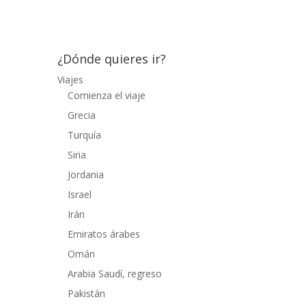
estaba perfecta. Una vez relajados en la...
¿Dónde quieres ir?
Viajes
Comienza el viaje
Grecia
Turquía
Siria
Jordania
Israel
Irán
Emiratos árabes
Omán
Arabia Saudí, regreso
Pakistán