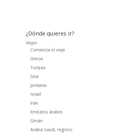
que alborotaban como mil o dos mil,
llegó...
¿Dónde quieres ir?
Viajes
Comienza el viaje
Grecia
Turquía
Siria
Jordania
Israel
Irán
Emiratos árabes
Omán
Arabia Saudí, regreso