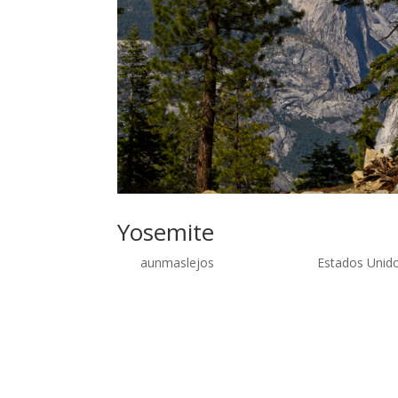
Yosemite
por
aunmaslejos
| Sep 29, 2014 |
Estados Unid
Yosemite, el primer parque nacional Abril – May
al principio y casi al final de nuestro viaje. La p
recorrimos los puntos de interés más famosos, la
apenas a cien metros de la carretera y algunos
zona donde aparcamos para comer, es bastante 