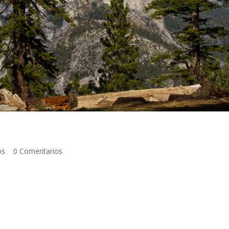
os
|
0 Comentarios
o de 2013 Al igual que nos pasó con San Francisco visitaríamos Yose
rimera visita fue fugaz con Javi y Ruth, de un día, en el que básicamente
s cascadas junto al Capitán, la propia pared de El Capitán, que está
 miradores. Encontramos por casualidad una trampa para osos en una
común que bajen hasta donde se encuentra la gente para obtener