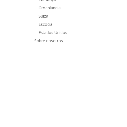
Groenlandia
Suiza
Escocia
Estados Unidos
tos s
Sobre nosotros
 que
ue,
ide
od
a
 Sin
cado
a