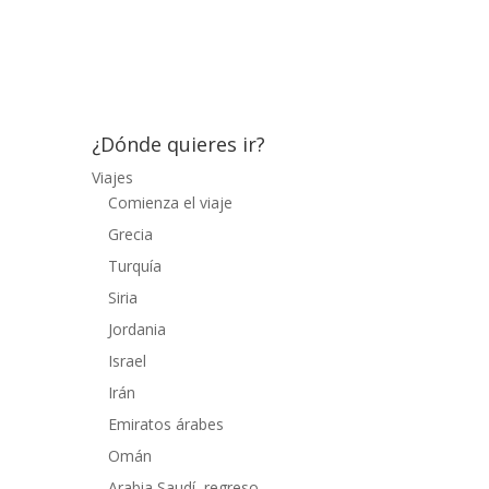
kilómetros de distancia. Antes de dirigirnos
hacia el norte queríamos explorar la isla de
Pangkor, para llegar a...
¿Dónde quieres ir?
Viajes
Comienza el viaje
Grecia
Turquía
Siria
Jordania
Israel
Irán
Emiratos árabes
Omán
Arabia Saudí, regreso