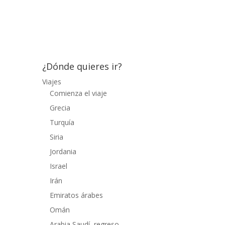
nutrientes del lago convierten a sus orillas
en un hábitat perfecto para la anidación
anual de más...
¿Dónde quieres ir?
Viajes
Comienza el viaje
Grecia
Turquía
Siria
Jordania
Israel
Irán
Emiratos árabes
Omán
Arabia Saudí, regreso