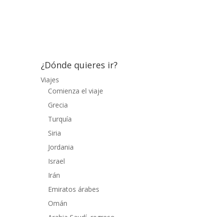
que de día. La segunda etapa, Chandigarh-
Agra, transcurrió por buenas carreteras y,
de no ser por algunos...
¿Dónde quieres ir?
Viajes
Comienza el viaje
Grecia
Turquía
Siria
Jordania
Israel
Irán
Emiratos árabes
Omán