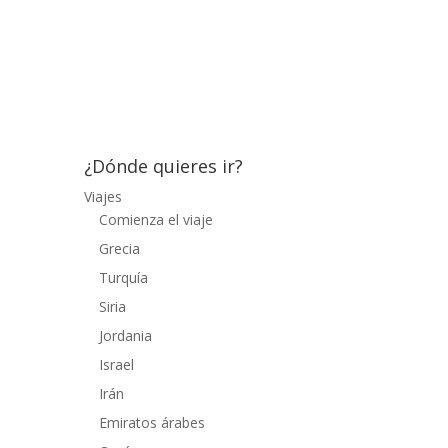
California, la playa era kilométrica, hasta
donde la vista alcanzaba veíamos una
playa con mucha gente y una anchura muy
respetable. Paseando por...
¿Dónde quieres ir?
Viajes
Comienza el viaje
Grecia
Turquía
Siria
Jordania
Israel
Irán
Emiratos árabes