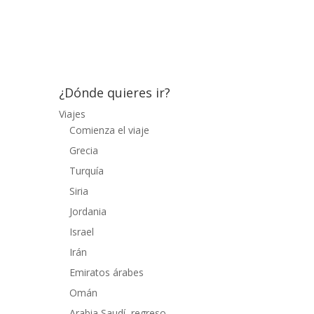
bajada 4 Horas 30 Minutos. Jornada 6
Himalaya-Chumroong 800 M. bajada-300
subida...
¿Dónde quieres ir?
Viajes
Comienza el viaje
Grecia
Turquía
Siria
Jordania
Israel
Irán
Emiratos árabes
Omán
Arabia Saudí, regreso