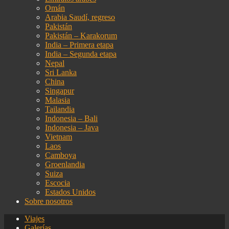
Omán
Arabia Saudí, regreso
Pakistán
Pakistán – Karakorum
India – Primera etapa
India – Segunda etapa
Nepal
Sri Lanka
China
Singapur
Malasia
Tailandia
Indonesia – Bali
Indonesia – Java
Vietnam
Laos
Camboya
Groenlandia
Suiza
Escocia
Estados Unidos
Sobre nosotros
Viajes
Galerías