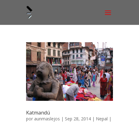
Katmandú
por
aunmaslejos
| Sep 28, 2014 |
Nepal
|
Katmandú, ciudad de leyenda 30 de