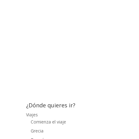
restaurante está abarrotado, nos vamos a
dormir. Al día siguiente me despierto a las
8 y media de la mañana, habiéndome
acostado a las 11, he descansado muy
bien y Silvia al parecer también, ya que
sigue frita durante un buen rato más, la
experiencia en el tren está siendo un éxito.
El tren hace una parada en Shang Rao, que
no tengo ni idea de dónde está pero
aprovecho a bajar del vagón y comprarme
un zumo de naranja, después me entero
de que quedan 5 horas para...
¿Dónde quieres ir?
Viajes
Comienza el viaje
Grecia