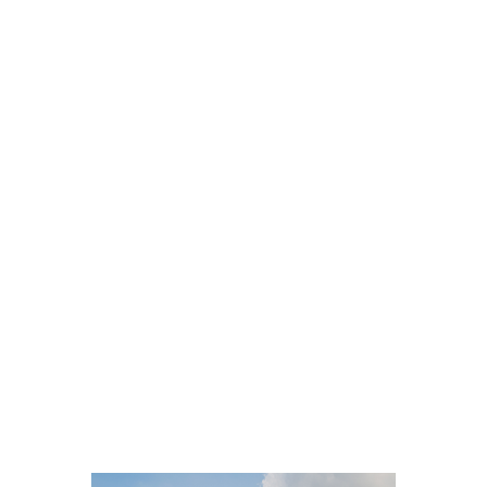
cual se accede a los palacios, y la Puerta
de la Paz Celestial, por la cual se llega a
una de las plazas más grandes del mundo.
En ese momento un batallón de soldados
más altos que la media nacional llevaba a
cabo los pasos militares previos a la
bajada de bandera, este acto nos mantuvo
atrapados más de media hora junto a
otros centenares de personas, cuando por
fin pudimos salir a la inmensa plaza ya era
de noche, la iluminación realzaba el retrato
de Mao al otro lado de la puerta,
presidiendo Tiananmen, decenas de chinos
se arremolinaban para sacarse la foto de
rigor con el líder comunista. Pospusimos la
visita para otro día y giramos a la izquierda
por la gran avenida Dongchang’an...