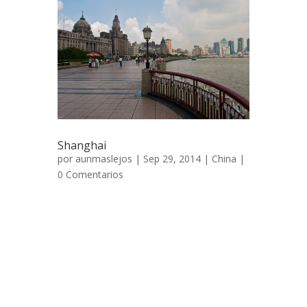
Shanghai
por
aunmaslejos
| Sep 29, 2014 |
China
|
0 Comentarios
Shanghai, glorioso pasado y prometedor
futuro 4 de septiembre de 2007 Hemos
pasado un día de transición en Guilin, una
ciudad importante de la provincia de
Guanxi. Esa tarde cogeríamos el tren litera
que nos llevaría a Shanghai, un viaje de 22
horas para recorrer 1500 Km. Optaríamos