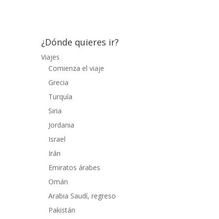
bahía, con un agua gelida y plagada de...
¿Dónde quieres ir?
Viajes
Comienza el viaje
Grecia
Turquía
Siria
Jordania
Israel
Irán
Emiratos árabes
Omán
Arabia Saudí, regreso
Pakistán