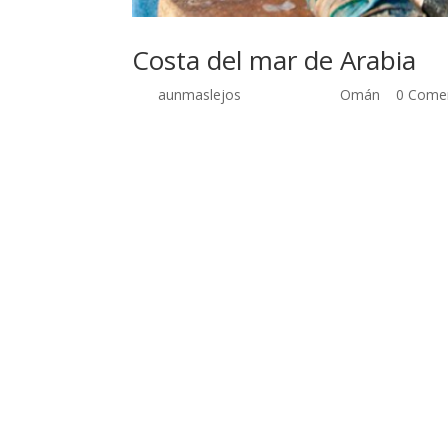
Costa del mar de Arabia
por
aunmaslejos
| Jul 1, 2008 |
Omán
|
0 Comen
La costa del mar de Arabia 10 de diciembre de 2
por allí no solían circular vehículos que no fuer
seguro, pero aquí ya no se andan con bromas y 
días de estancia. Poco a poco la tormenta de 
así el desierto, que parecía no tener fin. Que
Al Badaliya, decidimos quedarnos allí mismo a do
diez años, ninguno de ellos hablaba una sola pa
dejarse hacer un par de fotos. Sus hermanas y f
ocurriera en otras ocasiones en Jordania o Irán
novedad. Aparcamos la furgoneta junto a nuestr
mañana del día siguiente, hacía tiempo que no 
mucho tiempo atrás. De nuevo una familia musul
nuestra presencia; lo sorprendente de esta ocasi