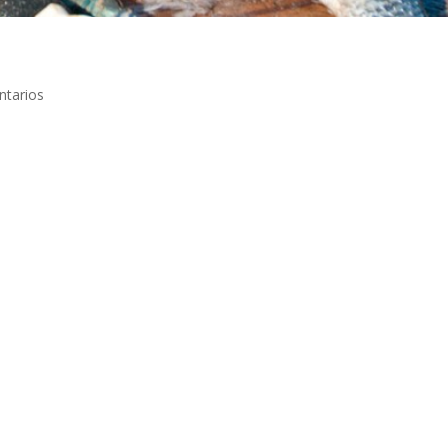
tarios
007 Cruzar la frontera con Omán nos llevó un buen rato, se notaba q
an de la Península Arábiga. Tratamos por todos los medios no pagar el
tuvimos que desembolsar los diez o quince euros correspondientes a
arena que nos había acompañado desde Khor Fakkan fue diluyéndose,
ríamos tomarnos Omán con mucha calma, paramos en una aldeilla a co
rmir. Los primeros en acercarse fueron tres niños de edad inferior a 
labra de inglés, se conformaron con observarnos cada vez más de ce
amiliares llegaron un rato después para invitarnos a su casa, como y
, pronto nos vimos rodeados de personas que no querían perderse la
o nuevo hogar y pasamos con la familia toda la tarde, la noche y me
nos veíamos en una situación similar, desde que abandonáramos Paki
mana nos abría su casa y su corazón, llenos de dudas y entusiasmo
ón fue el hecho de que fueran las mujeres las que más se interesaran 