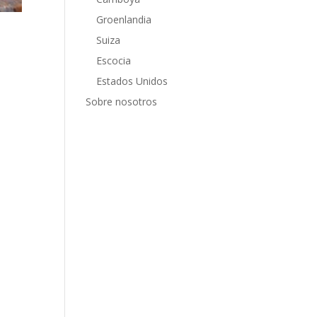
Groenlandia
Suiza
Escocia
Estados Unidos
ue
Sobre nosotros
 diez
 no
mer,
los
rca y
a nos
dia
stán
 ante
y...