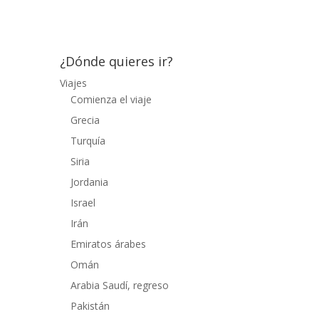
bahía, con un agua gelida y plagada de...
¿Dónde quieres ir?
Viajes
Comienza el viaje
Grecia
Turquía
Siria
Jordania
Israel
Irán
Emiratos árabes
Omán
Arabia Saudí, regreso
Pakistán