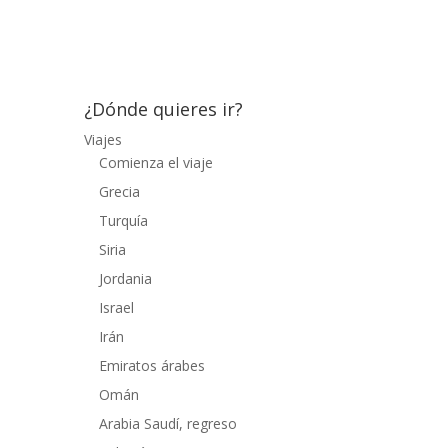
lado pequeños templos hasta llegar a un
estanque con los nenúfares...
¿Dónde quieres ir?
Viajes
Comienza el viaje
Grecia
Turquía
Siria
Jordania
Israel
Irán
Emiratos árabes
Omán
Arabia Saudí, regreso