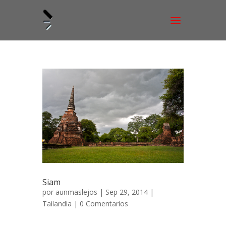
Siam
por
aunmaslejos
| Sep 29, 2014 |
Tailandia
|
0 Comentarios
Los antiguos reinos de Siam 17 de julio de